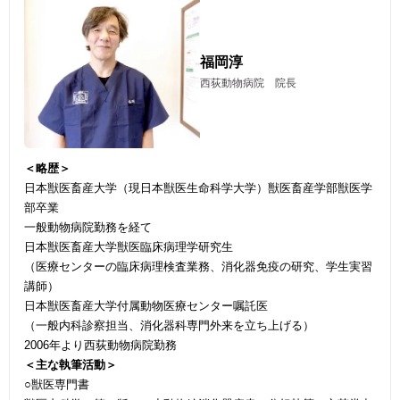
福岡淳
西荻動物病院 院長
＜略歴＞
日本獣医畜産大学（現日本獣医生命科学大学）獣医畜産学部獣医学
部卒業
一般動物病院勤務を経て
日本獣医畜産大学獣医臨床病理学研究生
（医療センターの臨床病理検査業務、消化器免疫の研究、学生実習
講師）
日本獣医畜産大学付属動物医療センター嘱託医
（一般内科診察担当、消化器科専門外来を立ち上げる）
2006年より西荻動物病院勤務
＜主な執筆活動＞
○獣医専門書