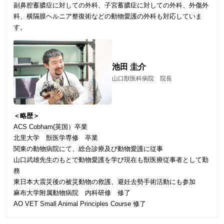
副鼻腔蓄膿症に対しての外科、子宮蓄膿症に対しての外科、外傷外
科、横隔膜ヘルニア整復術などの動物愛護の外科も対応していま
す。
池田 圭介
山口獣医科病院 院長
＜略歴＞
ACS Cobham(英国）卒業
北里大学 獣医学専修 卒業
関東の動物病院にて、総合診療及び動物愛護に従事
山口武雄先生のもとで動物愛護を学び現在も獣医療従事者として勤
務
東日本大震災後の被災動物の救護、避妊去勢手術活動にも参加
麻布大学附属動物病院 内科研修 修了
AO VET Small Animal Principles Course 修了