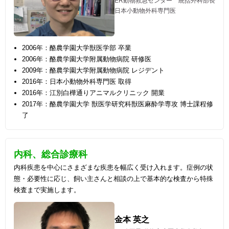
ER動物救急センター 統括外科部長
日本小動物外科専門医
2006年：酪農学園大学獣医学部 卒業
2006年：酪農学園大学附属動物病院 研修医
2009年：酪農学園大学附属動物病院 レジデント
2016年：日本小動物外科専門医 取得
2016年：江別白樺通りアニマルクリニック 開業
2017年：酪農学園大学 獣医学研究科獣医麻酔学専攻 博士課程修
了
内科、総合診療科
内科疾患を中心にさまざまな疾患を幅広く受け入れます。症例の状
態・必要性に応じ、飼い主さんと相談の上で基本的な検査から特殊
検査まで実施します。
金本 英之