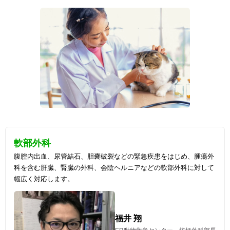
軟部外科
腹腔内出血、尿管結石、胆嚢破裂などの緊急疾患をはじめ、腫瘍外
科を含む肝臓、腎臓の外科、会陰ヘルニアなどの軟部外科に対して
幅広く対応します。
福井 翔