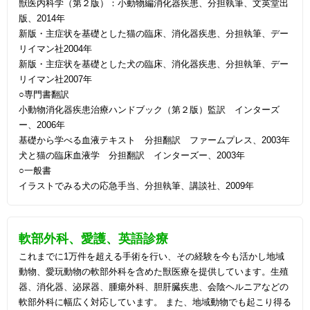
獣医内科学（第２版）：小動物編消化器疾患、分担執筆、文英堂出
版、2014年
新版・主症状を基礎とした猫の臨床、消化器疾患、分担執筆、デー
リイマン社2004年
新版・主症状を基礎とした犬の臨床、消化器疾患、分担執筆、デー
リイマン社2007年
○専門書翻訳
小動物消化器疾患治療ハンドブック（第２版）監訳 インターズ
ー、2006年
基礎から学べる血液テキスト 分担翻訳 ファームプレス、2003年
犬と猫の臨床血液学 分担翻訳 インターズー、2003年
○一般書
イラストでみる犬の応急手当、分担執筆、講談社、2009年
軟部外科、愛護、英語診療
これまでに1万件を超える手術を行い、その経験を今も活かし地域
動物、愛玩動物の軟部外科を含めた獣医療を提供しています。生殖
器、消化器、泌尿器、腫瘍外科、胆肝臓疾患、会陰ヘルニアなどの
軟部外科に幅広く対応しています。 また、地域動物でも起こり得る